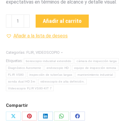
expectativas en términos de alcance y detalle visual.
VS80-
Añadir al carrito
KIT
7
Añadir a la lista de deseos
VIDEOSCOPIO
CON
Categorías:
FLIR
,
VIDEOSCOPIO
CÁMARA
Etiquetas:
borescopio industrial extendido
cámara de inspección larga
HD
Diagnóstico Automotriz
endoscopio HD
equipo de inspección remota
DUAL
FLIR VS80
inspección de tuberías largas
mantenimiento industrial
MARCA
sonda dual HD 3m
videoscopio de alta definición.
FLIR
Videoscopio FLIR VS80-KIT 7
cantidad
Compartir
Share
Share
Share
Share
Share
on
on
on
on
on