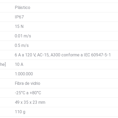
Plástico
IP67
15 N
0.01 m/s
0.5 m/s
6 A a 120 V, AC-15, A300 conforme a IEC 60947-5-1
the]
10 A
1.000.000
Fibra de vidrio
-25°C a +80°C
49 x 35 x 23 mm
110 g