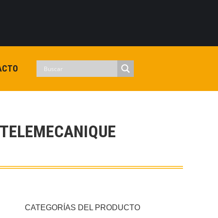
0
View Cart
Checkout
Iniciar sesion
No hay productos en el carrito.
ACTO
 TELEMECANIQUE
CATEGORÍAS DEL PRODUCTO