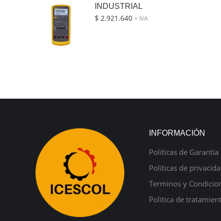
INDUSTRIAL
$
2.921.640
+ IVA
INFORMACIÓN
Políticas de Garantía
Políticas de privacid
Terminos y Condicio
Política de tratamien