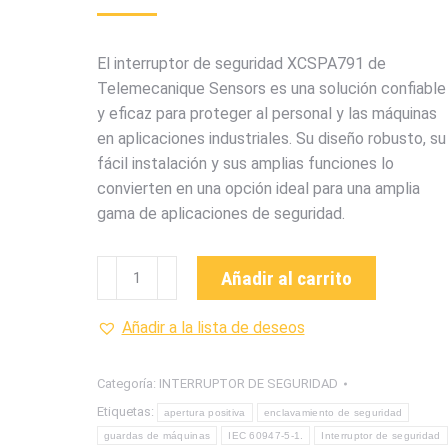
El interruptor de seguridad XCSPA791 de
Telemecanique Sensors es una solución confiable
y eficaz para proteger al personal y las máquinas
en aplicaciones industriales. Su diseño robusto, su
fácil instalación y sus amplias funciones lo
convierten en una opción ideal para una amplia
gama de aplicaciones de seguridad.
XCSPA791
Añadir al carrito
INTERRUPTOR
DE
Añadir a la lista de deseos
SEGURIDAD
MARCA
Categoría:
INTERRUPTOR DE SEGURIDAD
TELEMECANIQUE
Etiquetas:
apertura positiva
enclavamiento de seguridad
cantidad
guardas de máquinas
IEC 60947-5-1.
Interruptor de seguridad