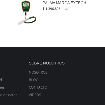
PALMA MARCA EXTECH
$
1.396.826
+ IVA
SOBRE NOSOTROS
NOSOTROS
ad
BLOG
nes
CONTACTO
to de datos
VIDEOS