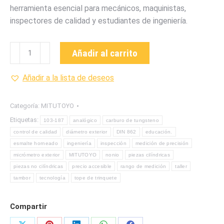
herramienta esencial para mecánicos, maquinistas,
inspectores de calidad y estudiantes de ingeniería.
103-
Añadir al carrito
187
MICRÓMETRO
Añadir a la lista de deseos
PARA
EXTERIORES
Categoría:
MITUTOYO
ANÁLOGO
Etiquetas:
103-187
analógico
carburo de tungsteno
MARCA
control de calidad
diámetro exterior
DIN 862
educación.
MITUTOYO
esmalte horneado
ingeniería
inspección
medición de precisión
cantidad
micrómetro exterior
MITUTOYO
nonio
piezas cilíndricas
piezas no cilíndricas
precio accesible
rango de medición
taller
tambor
tecnología
tope de trinquete
Compartir