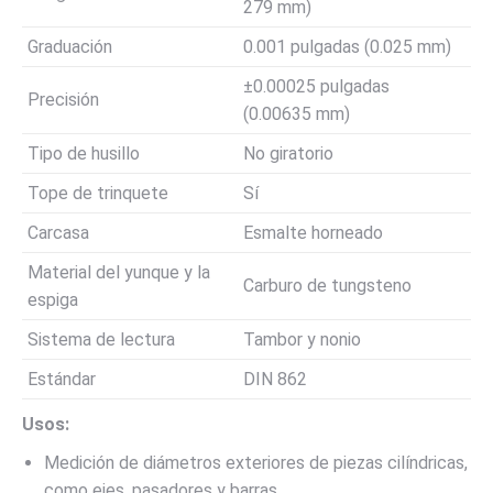
279 mm)
Graduación
0.001 pulgadas (0.025 mm)
±0.00025 pulgadas
Precisión
(0.00635 mm)
Tipo de husillo
No giratorio
Tope de trinquete
Sí
Carcasa
Esmalte horneado
Material del yunque y la
Carburo de tungsteno
espiga
Sistema de lectura
Tambor y nonio
Estándar
DIN 862
Usos:
Medición de diámetros exteriores de piezas cilíndricas,
como ejes, pasadores y barras.