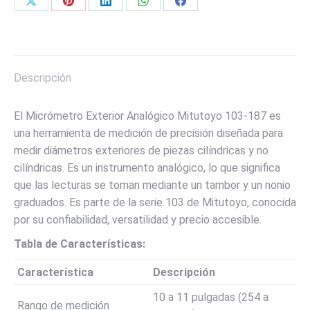
Share
Share
Share
Share
Share
on
on
on
on
on
X
Pinterest
LinkedIn
WhatsApp
Facebook
Descripción
El Micrómetro Exterior Analógico Mitutoyo 103-187 es
una herramienta de medición de precisión diseñada para
medir diámetros exteriores de piezas cilíndricas y no
cilíndricas. Es un instrumento analógico, lo que significa
que las lecturas se toman mediante un tambor y un nonio
graduados. Es parte de la serie 103 de Mitutoyo, conocida
por su confiabilidad, versatilidad y precio accesible.
Tabla de Características:
Característica
Descripción
10 a 11 pulgadas (254 a
Rango de medición