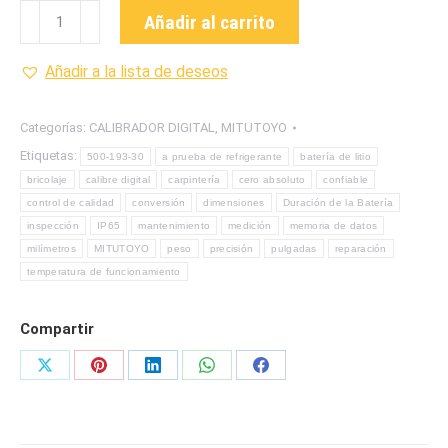
500-
Añadir al carrito
193-
30
Añadir a la lista de deseos
CALIBRADOR
DIGITAL
Categorías:
CALIBRADOR DIGITAL
,
MITUTOYO
CON
Etiquetas:
500-193-30
a prueba de refrigerante
batería de litio
Y
bricolaje
calibre digital
carpintería
cero absoluto
confiable
SIN
control de calidad
conversión
dimensiones
Duración de la Batería
SALIDA
inspección
IP65
mantenimiento
medición
memoria de datos
PC
milímetros
MITUTOYO
peso
precisión
pulgadas
reparación
MARCA
temperatura de funcionamiento
MITUTOYO
cantidad
Compartir
Share
Share
Share
Share
Share
on
on
on
on
on
X
Pinterest
LinkedIn
WhatsApp
Facebook