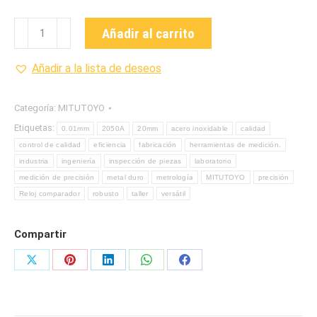
2050A
Añadir al carrito
RELOJ
COMPARADOR
Añadir a la lista de deseos
ANÁLOGO
MARCA
Categoría:
MITUTOYO
MITUTOYO
Etiquetas:
0.01mm
2050A
20mm
acero inoxidable
calidad
cantidad
control de calidad
eficiencia
fabricación
herramientas de medición.
industria
ingeniería
inspección de piezas
laboratorio
medición de precisión
metal duro
metrología
MITUTOYO
precisión
Reloj comparador
robusto
taller
versátil
Compartir
Share
Share
Share
Share
Share
on
on
on
on
on
X
Pinterest
LinkedIn
WhatsApp
Facebook