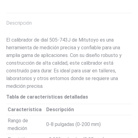
on
on
on
on
on
X
Pinterest
LinkedIn
WhatsApp
Facebook
Descripción
El calibrador de dial 505-743J de Mitutoyo es una
herramienta de medición precisa y confiable para una
amplia gama de aplicaciones. Con su diseño robusto y
construcción de alta calidad, este calibrador está
construido para durar. Es ideal para usar en talleres,
laboratorios y otros entornos donde se requiere una
medición precisa.
Tabla de características detalladas
Característica
Descripción
Rango de
0-8 pulgadas (0-200 mm)
medición