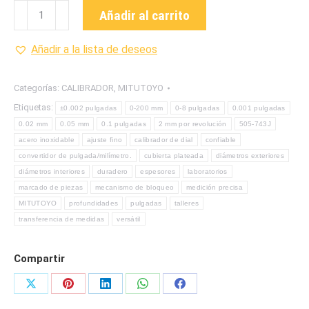
505-
Añadir al carrito
743J
CALIBRADOR
Añadir a la lista de deseos
PIE
DE
Categorías:
CALIBRADOR
,
MITUTOYO
REY
Etiquetas:
±0.002 pulgadas
0-200 mm
0-8 pulgadas
0.001 pulgadas
CON
0.02 mm
0.05 mm
0.1 pulgadas
2 mm por revolución
505-743J
RELOJ MARCA
acero inoxidable
ajuste fino
calibrador de dial
confiable
MITUTOYO
convertidor de pulgada/milímetro.
cubierta plateada
diámetros exteriores
cantidad
diámetros interiores
duradero
espesores
laboratorios
marcado de piezas
mecanismo de bloqueo
medición precisa
MITUTOYO
profundidades
pulgadas
talleres
transferencia de medidas
versátil
Compartir
Share
Share
Share
Share
Share