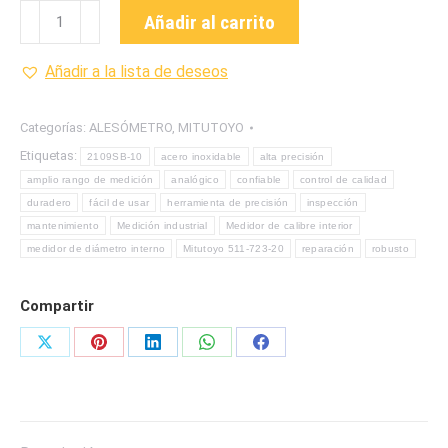
511-
Añadir al carrito
723-
20
Añadir a la lista de deseos
VERIFICADOR
DE
Categorías:
ALESÓMETRO
,
MITUTOYO
INTERIORES
Etiquetas:
2109SB-10
acero inoxidable
alta precisión
-
amplio rango de medición
analógico
confiable
control de calidad
ALESÓMETRO
duradero
fácil de usar
herramienta de precisión
inspección
MARCA
mantenimiento
Medición industrial
Medidor de calibre interior
MITUTOYO
medidor de diámetro interno
Mitutoyo 511-723-20
reparación
robusto
cantidad
Compartir
Share
Share
Share
Share
Share
on
on
on
on
on
X
Pinterest
LinkedIn
WhatsApp
Facebook