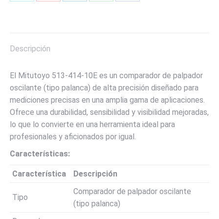
Share
Share
Share
Share
Share
on
on
on
on
on
X
Pinterest
LinkedIn
WhatsApp
Facebook
Descripción
El Mitutoyo 513-414-10E es un comparador de palpador
oscilante (tipo palanca) de alta precisión diseñado para
mediciones precisas en una amplia gama de aplicaciones.
Ofrece una durabilidad, sensibilidad y visibilidad mejoradas,
lo que lo convierte en una herramienta ideal para
profesionales y aficionados por igual.
Características:
Característica
Descripción
Comparador de palpador oscilante
Tipo
(tipo palanca)