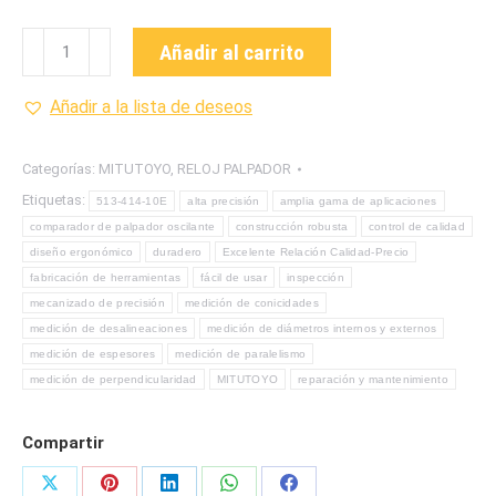
513-
Añadir al carrito
414-
10E
Añadir a la lista de deseos
RELOJ
PALPADOR
Categorías:
MITUTOYO
,
RELOJ PALPADOR
MARCA
Etiquetas:
513-414-10E
alta precisión
amplia gama de aplicaciones
MITUTOYO
comparador de palpador oscilante
construcción robusta
control de calidad
cantidad
diseño ergonómico
duradero
Excelente Relación Calidad-Precio
fabricación de herramientas
fácil de usar
inspección
mecanizado de precisión
medición de conicidades
medición de desalineaciones
medición de diámetros internos y externos
medición de espesores
medición de paralelismo
medición de perpendicularidad
MITUTOYO
reparación y mantenimiento
Compartir