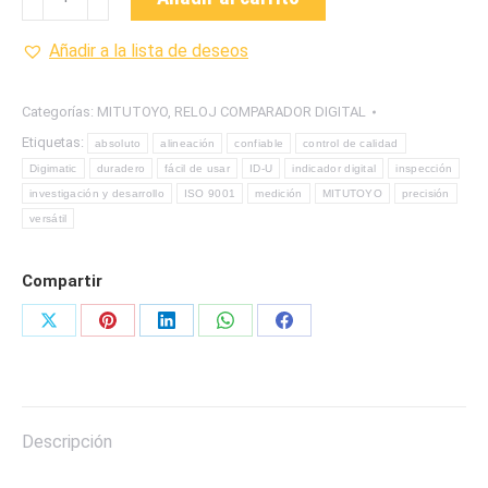
122
RELOJ
Añadir a la lista de deseos
COMPARADOR
DIGITAL
Categorías:
MITUTOYO
,
RELOJ COMPARADOR DIGITAL
MARCA
Etiquetas:
absoluto
alineación
confiable
control de calidad
MITUTOYO
Digimatic
duradero
fácil de usar
ID-U
indicador digital
inspección
cantidad
investigación y desarrollo
ISO 9001
medición
MITUTOYO
precisión
versátil
Compartir
Share
Share
Share
Share
Share
on
on
on
on
on
X
Pinterest
LinkedIn
WhatsApp
Facebook
Descripción