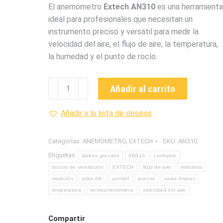
El anemómetro
Extech AN310
es una herramienta
ideal para profesionales que necesitan un
instrumento preciso y versátil para medir la
velocidad del aire, el flujo de aire, la temperatura,
la humedad y el punto de rocío.
AN310
Añadir al carrito
TERMOANEMOMETRO
CON
Añadir a la lista de deseos
ASPAS
GRANDES
Categorías:
ANEMOMETRO
,
EXTECH
SKU:
AN310
MARCA
Etiquetas:
álabes grandes
AN310
confiable
EXTECH
ductos de ventilación
EXTECH
flujo de aire
industrial
cantidad
medición
pilas AA.
portátil
preciso
salas limpias
temperatura
termoanemometro
velocidad del aire
Compartir