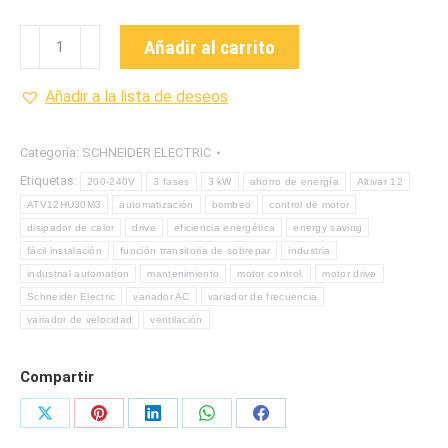
ATV12HU30M3
Añadir al carrito
VARIADOR
DE
Añadir a la lista de deseos
VELOCIDAD
DE
Categoría:
SCHNEIDER ELECTRIC
LA
Etiquetas:
200-240V
3 fases
3 kW
ahorro de energía
Altivar 12
MARCA
ATV12HU30M3
automatización
bombeo
control de motor
SCHNEIDER
disipador de calor
drive
eficiencia energética
energy saving
ELECRIC
fácil instalación
función transitoria de sobrepar
industria
cantidad
industrial automation
mantenimiento
motor control.
motor drive
Schneider Electric
variador AC
variador de frecuencia
variador de velocidad
ventilación
Compartir
Share
Share
Share
Share
Share