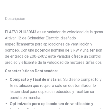
on
on
on
on
on
X
Pinterest
LinkedIn
WhatsApp
Facebook
Descripción
El
ATV12HU30M3
es un variador de velocidad de la gama
Altivar 12 de Schneider Electric, diseñado
específicamente para aplicaciones de ventilación y
bombeo. Con una potencia nominal de 3 kW y una tensión
de entrada de 200-240V, este variador ofrece un control
preciso y eficiente de la velocidad de motores trifásicos.
Características Destacadas:
Compacto y fácil de instalar:
Su diseño compacto y
la instalación que requiere solo un destornillador lo
hacen ideal para espacios reducidos y facilitan su
puesta en marcha.
Optimizado para aplicaciones de ventilación y