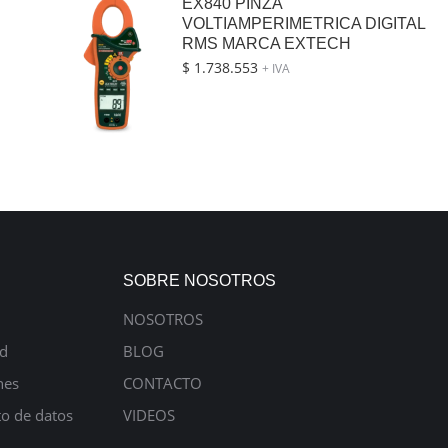
EX840 PINZA
VOLTIAMPERIMETRICA DIGITAL
RMS MARCA EXTECH
$
1.738.553
+ IVA
SOBRE NOSOTROS
NOSOTROS
ad
BLOG
nes
CONTACTO
to de datos
VIDEOS