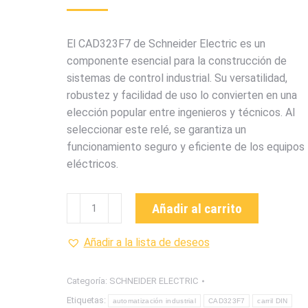
El CAD323F7 de Schneider Electric es un
componente esencial para la construcción de
sistemas de control industrial. Su versatilidad,
robustez y facilidad de uso lo convierten en una
elección popular entre ingenieros y técnicos. Al
seleccionar este relé, se garantiza un
funcionamiento seguro y eficiente de los equipos
eléctricos.
CAD323F7
Añadir al carrito
RELE
DE
Añadir a la lista de deseos
CONTROL
DE
Categoría:
SCHNEIDER ELECTRIC
LA
Etiquetas:
automatización industrial
CAD323F7
carril DIN
MARCA