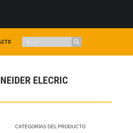
0
View Cart
Checkout
Iniciar sesion
No hay productos en el carrito.
ACTO
NEIDER ELECRIC
CATEGORÍAS DEL PRODUCTO