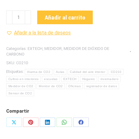
CO210
Añadir al carrito
MEDIDOR
DE
Añadir a la lista de deseos
DIÓXIDO
DE
Categorías:
EXTECH
,
MEDIDOR
,
MEDIDOR DE DIÓXIDO DE
CARBONO
CARBONO
CON
SKU:
CO210
REGISTRO
Etiquetas:
Alarma de CO2
Aulas
Calidad del aire interior
CO210
DE
Cultivo en interiores
escuelas
EXTECH
Hogares
invernadero
DATOS
Medidor de CO2
Monitor de CO2
Oficinas
registrador de datos
MARCA
Sensor de CO2
EXTECH
cantidad
Compartir
Share
Share
Share
Share
Share
on
on
on
on
on