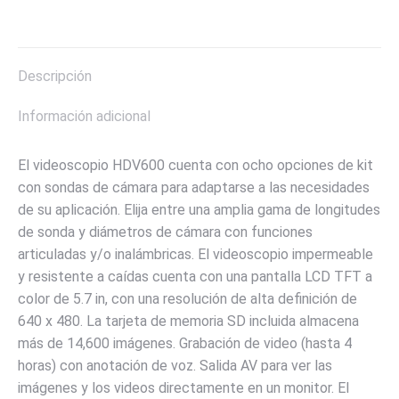
on
on
on
on
on
X
Pinterest
LinkedIn
WhatsApp
Facebook
Descripción
Información adicional
El videoscopio HDV600 cuenta con ocho opciones de kit
con sondas de cámara para adaptarse a las necesidades
de su aplicación. Elija entre una amplia gama de longitudes
de sonda y diámetros de cámara con funciones
articuladas y/o inalámbricas. El videoscopio impermeable
y resistente a caídas cuenta con una pantalla LCD TFT a
color de 5.7 in, con una resolución de alta definición de
640 x 480. La tarjeta de memoria SD incluida almacena
más de 14,600 imágenes. Grabación de video (hasta 4
horas) con anotación de voz. Salida AV para ver las
imágenes y los videos directamente en un monitor. El