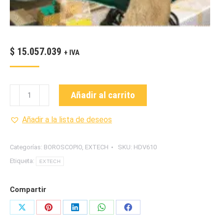
$
15.057.039
+ IVA
EXTECH-
Añadir al carrito
HDV610-
VIDEOSCOPIO
Añadir a la lista de deseos
cantidad
Categorías:
BOROSCOPIO
,
EXTECH
SKU:
HDV610
Etiqueta:
EXTECH
Compartir
Share
Share
Share
Share
Share