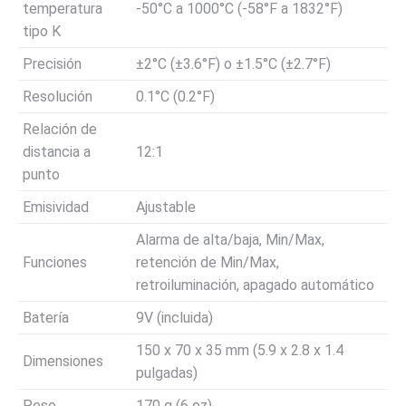
temperatura
-50°C a 1000°C (-58°F a 1832°F)
tipo K
Precisión
±2°C (±3.6°F) o ±1.5°C (±2.7°F)
Resolución
0.1°C (0.2°F)
Relación de
distancia a
12:1
punto
Emisividad
Ajustable
Alarma de alta/baja, Min/Max,
Funciones
retención de Min/Max,
retroiluminación, apagado automático
Batería
9V (incluida)
150 x 70 x 35 mm (5.9 x 2.8 x 1.4
Dimensiones
pulgadas)
Peso
170 g (6 oz)