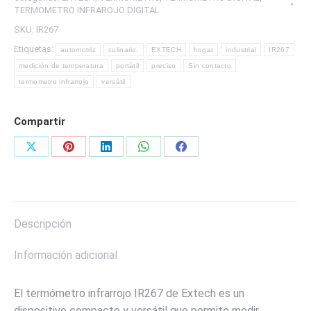
cantidad
TERMOMETRO INFRAROJO DIGITAL
SKU:
IR267
Etiquetas:
automotriz
culinario.
EXTECH
hogar
industrial
IR267
medición de temperatura
portátil
preciso
Sin contacto
termometro infrarrojo
versátil
Compartir
Share
Share
Share
Share
Share
on
on
on
on
on
X
Pinterest
LinkedIn
WhatsApp
Facebook
Descripción
Información adicional
El termómetro infrarrojo IR267 de Extech es un
dispositivo compacto y versátil que permite medir