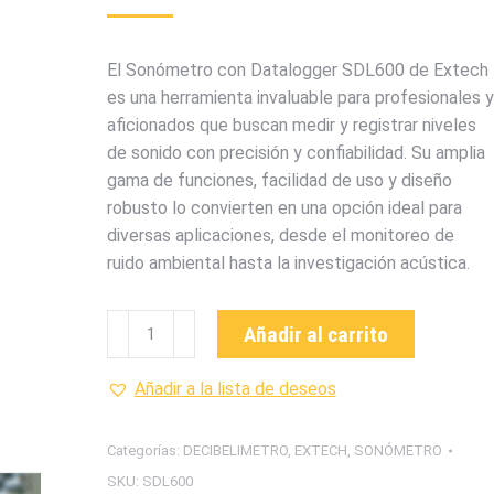
El Sonómetro con Datalogger SDL600 de Extech
es una herramienta invaluable para profesionales y
aficionados que buscan medir y registrar niveles
de sonido con precisión y confiabilidad. Su amplia
gama de funciones, facilidad de uso y diseño
robusto lo convierten en una opción ideal para
diversas aplicaciones, desde el monitoreo de
ruido ambiental hasta la investigación acústica.
SDL600
Añadir al carrito
SONOMETRO
CON
Añadir a la lista de deseos
DATALOGGER
MARCA
Categorías:
DECIBELIMETRO
,
EXTECH
,
SONÓMETRO
EXTECH
SKU:
SDL600
cantidad