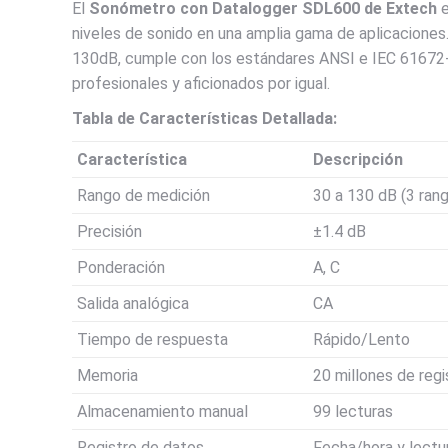
El
Sonómetro con Datalogger SDL600 de Extech
e
niveles de sonido en una amplia gama de aplicaciones.
130dB, cumple con los estándares ANSI e IEC 61672-1 
profesionales y aficionados por igual.
Tabla de Características Detallada:
Característica
Descripción
Rango de medición
30 a 130 dB (3 ran
Precisión
±1.4 dB
Ponderación
A, C
Salida analógica
CA
Tiempo de respuesta
Rápido/Lento
Memoria
20 millones de reg
Almacenamiento manual
99 lecturas
Registro de datos
Fecha/hora y lectu