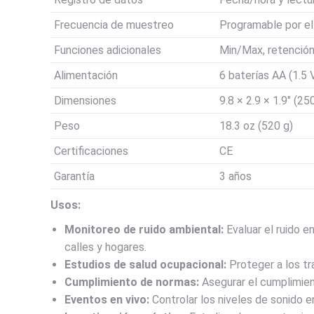
Frecuencia de muestreo
Programable por el
Funciones adicionales
Min/Max, retenció
Alimentación
6 baterías AA (1.5 
Dimensiones
9.8 × 2.9 × 1.9″ (2
Peso
18.3 oz (520 g)
Certificaciones
CE
Garantía
3 años
Usos:
Monitoreo de ruido ambiental:
Evaluar el ruido e
calles y hogares.
Estudios de salud ocupacional:
Proteger a los tra
Cumplimiento de normas:
Asegurar el cumplimien
Eventos en vivo:
Controlar los niveles de sonido 