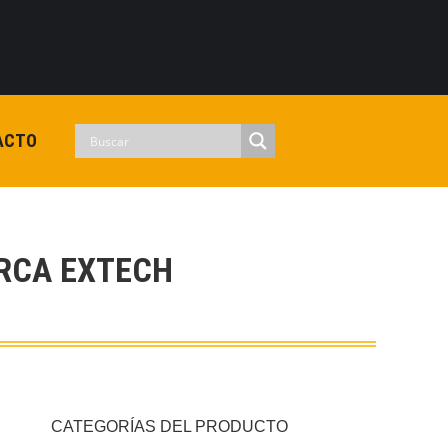
0
View Cart
Checkout
Iniciar sesion
No hay productos en el carrito.
ACTO
RCA EXTECH
CATEGORÍAS DEL PRODUCTO