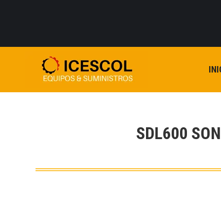
INI
SDL600 SO