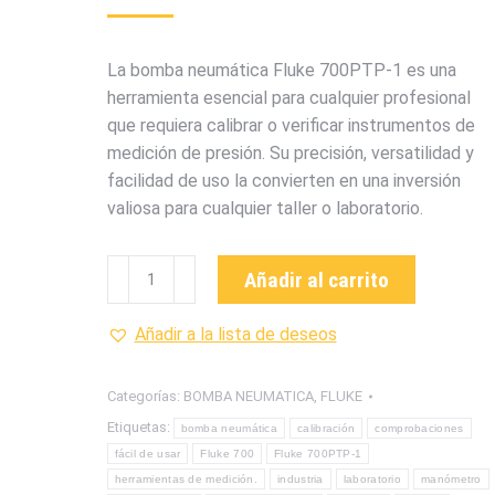
La bomba neumática Fluke 700PTP-1 es una
herramienta esencial para cualquier profesional
que requiera calibrar o verificar instrumentos de
medición de presión. Su precisión, versatilidad y
facilidad de uso la convierten en una inversión
valiosa para cualquier taller o laboratorio.
FLUKE700PTP-
Añadir al carrito
1
BOMBA
Añadir a la lista de deseos
NEUMATICA
PARA
Categorías:
BOMBA NEUMATICA
,
FLUKE
COMPROBACIONES
Etiquetas:
bomba neumática
calibración
comprobaciones
MARCA
fácil de usar
Fluke 700
Fluke 700PTP-1
FLUKE
herramientas de medición.
industria
laboratorio
manómetro
cantidad