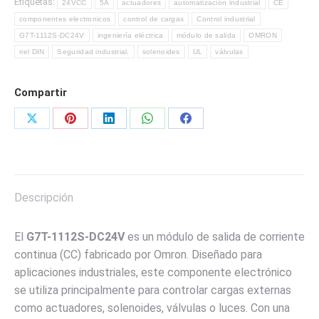
Etiquetas:
24VCC
5A
actuadores
automatización industrial
CE
DE
componentes electronicos
control de cargas
Control industrial
LA
G7T-1112S-DC24V
ingeniería eléctrica
módulo de salida
OMRON
MARCA
riel DIN
Seguridad industrial.
solenoides
UL
válvulas
OMROM
cantidad
Compartir
Share
Share
Share
Share
Share
on
on
on
on
on
X
Pinterest
LinkedIn
WhatsApp
Facebook
Descripción
El
G7T-1112S-DC24V
es un módulo de salida de corriente
continua (CC) fabricado por Omron. Diseñado para
aplicaciones industriales, este componente electrónico
se utiliza principalmente para controlar cargas externas
como actuadores, solenoides, válvulas o luces. Con una