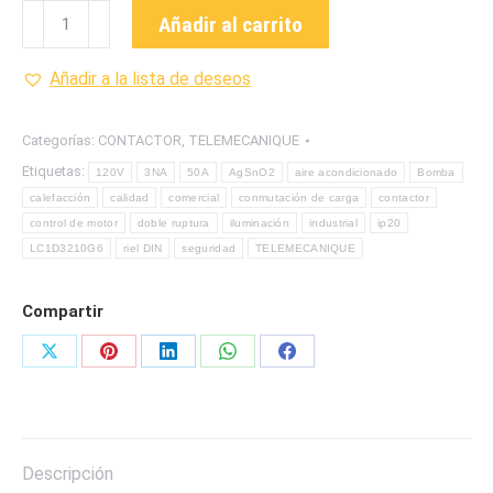
LC1D3210G6
Añadir al carrito
CONTACTOR
MARCA
Añadir a la lista de deseos
TELEMECANIQUE
cantidad
Categorías:
CONTACTOR
,
TELEMECANIQUE
Etiquetas:
120V
3NA
50A
AgSnO2
aire acondicionado
Bomba
calefacción
calidad
comercial
conmutación de carga
contactor
control de motor
doble ruptura
iluminación
industrial
ip20
LC1D3210G6
riel DIN
seguridad
TELEMECANIQUE
Compartir
Share
Share
Share
Share
Share
on
on
on
on
on
X
Pinterest
LinkedIn
WhatsApp
Facebook
Descripción