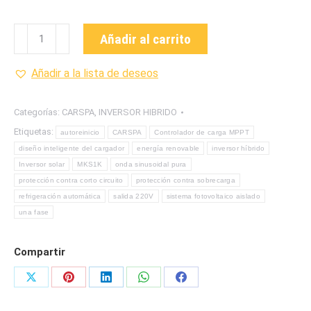
MKS1K
Añadir al carrito
Inversor
Hibrido
Añadir a la lista de deseos
para
sistemas
Categorías:
CARSPA
,
INVERSOR HIBRIDO
aislados
Etiquetas:
autoreinicio
CARSPA
Controlador de carga MPPT
1K
diseño inteligente del cargador
energía renovable
inversor híbrido
VA
Inversor solar
MKS1K
onda sinusoidal pura
24
protección contra corto circuito
protección contra sobrecarga
VDC
refrigeración automática
salida 220V
sistema fotovoltaico aislado
onda
una fase
seno
pura
Compartir
MARCA
CARSPA
Share
Share
Share
Share
Share
cantidad
on
on
on
on
on