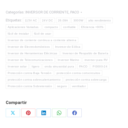
de
corriente
Categorías:
INVERSOR DE CORRIENTE
,
PACO
continua
Etiquetas:
115V AC
24V DC
26.09A
3000W
alto rendimiento
a
Aplicaciones Variadas.
compacto
confiable
Eficiencia >90%
corriente
fácil de instalar
fácil de usar
alterna
Inversor de corriente continua a corriente alterna
de
Inversor de Electrodomésticos
Inversor de Eólica
3000W
Inversor de Herramientas Eléctricas
Inversor de Respaldo de Batería
-
Inversor de Telecomunicaciones
Inversor Marino
inversor para RV
26.09
Inversor solar
ligero
onda sinusoidal pura
PACO
PI3000-24
Amperios.
Protección contra Baja Tensión
protección contra cortocircuitos
Entrada
protección contra sobrecalentamiento
protección contra sobrecarga
24V
Protección contra Sobretensión
seguro
ventilador
DC
/
Compartir
125A
Salida
Share
Share
Share
Share
Share
115V
on
on
on
on
on