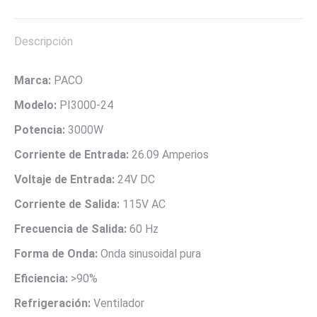
AC
X
Pinterest
LinkedIn
WhatsApp
Facebook
MARCA
PACO
Descripción
cantidad
Marca:
PACO
Modelo:
PI3000-24
Potencia:
3000W
Corriente de Entrada:
26.09 Amperios
Voltaje de Entrada:
24V DC
Corriente de Salida:
115V AC
Frecuencia de Salida:
60 Hz
Forma de Onda:
Onda sinusoidal pura
Eficiencia:
>90%
Refrigeración:
Ventilador