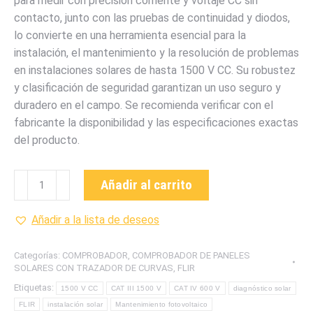
para medir con precisión corriente y voltaje CC sin
contacto, junto con las pruebas de continuidad y diodos,
lo convierte en una herramienta esencial para la
instalación, el mantenimiento y la resolución de problemas
en instalaciones solares de hasta 1500 V CC. Su robustez
y clasificación de seguridad garantizan un uso seguro y
duradero en el campo. Se recomienda verificar con el
fabricante la disponibilidad y las especificaciones exactas
del producto.
PV48
Añadir al carrito
COMPROBADOR
DE
Añadir a la lista de deseos
PANELES
SOLARES
Categorías:
COMPROBADOR
,
COMPROBADOR DE PANELES
CON
SOLARES CON TRAZADOR DE CURVAS
,
FLIR
TRAZADOR
Etiquetas:
1500 V CC
CAT III 1500 V
CAT IV 600 V
diagnóstico solar
DE
FLIR
instalación solar
Mantenimiento fotovoltaico