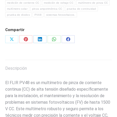
CURVAS
medición de corriente CC
medición de voltaje CC
multímetro de pinza CC
I-
multímetro solar
pinza amperimétrica CC
prueba de continuidad
V
prueba de diodos
PV48
sistemas fotovoltaicos.
MEDICIÓN
DE
Compartir
TEMPERATURA
MARCA
Share
Share
Share
Share
Share
FLIR
on
on
on
on
on
cantidad
X
Pinterest
LinkedIn
WhatsApp
Facebook
Descripción
El FLIR PV48 es un multímetro de pinza de corriente
continua (CC) de alta tensión diseñado específicamente
para la instalación, el mantenimiento y la resolución de
problemas en sistemas fotovoltaicos (FV) de hasta 1500
V CC. Este multímetro robusto y seguro permite a los
técnicos medir con precisión la corriente y el voltaje CC,