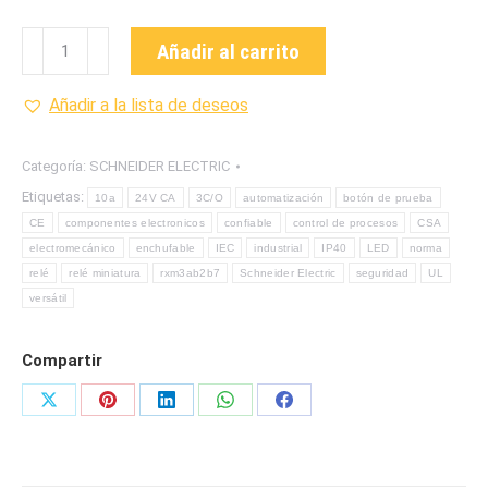
RXM3AB2B7
Añadir al carrito
RELE
DE
Añadir a la lista de deseos
MINIATURA
DE
Categoría:
SCHNEIDER ELECTRIC
LA
Etiquetas:
10a
24V CA
3C/O
automatización
botón de prueba
MARCA
CE
componentes electronicos
confiable
control de procesos
CSA
SCHNEIDER
electromecánico
enchufable
IEC
industrial
IP40
LED
norma
ELECRIC
relé
relé miniatura
rxm3ab2b7
Schneider Electric
seguridad
UL
cantidad
versátil
Compartir
Share
Share
Share
Share
Share
on
on
on
on
on
X
Pinterest
LinkedIn
WhatsApp
Facebook