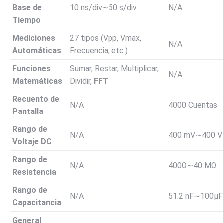
Base de
10
ns/div
∼
50
s/div
N/A
Tiempo
Mediciones
27
tipos
(Vpp, Vmax,
N/A
Automáticas
Frecuencia, etc.)
Funciones
Sumar, Restar, Multiplicar,
N/A
Matemáticas
Dividir,
FFT
Recuento de
N/A
4000
Cuentas
Pantalla
Rango de
N/A
400
mV
∼
400
V
Voltaje DC
Rango de
N/A
400Ω
∼
40
M
Ω
Resistencia
Rango de
N/A
51.2
nF
∼
100
μ
F
Capacitancia
General