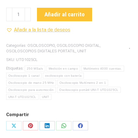
UTD1025CL
Añadir al carrito
OSCILOSCOPIO
DIGITAL-
Añadir a la lista de deseos
PORTATIL
MARCA
Categorías:
OSCILOSCOPIO
,
OSCILOSCOPIO DIGITAL
,
UNI-
OSCILOSCOPIOS DIGITALES PORTATIL
,
UNIT
T
SKU:
UTD1025CL
cantidad
Etiquetas:
250 MSa/s
Medición en campo
Multímetro 4000 cuentas.
Osciloscopio 1 canal
osciloscopio con batería
Osciloscopio de mano 25 MHz
Osciloscopio Multímetro 2 en 1
Osciloscopio para automoción
Osciloscopio portátil UNI-T UTD1025CL
UNI-T UTD1025CL
UNIT
Compartir
Share
Share
Share
Share
Share