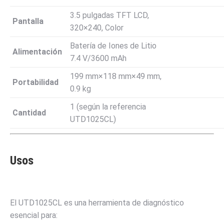
3.5
pulgadas
TFT LCD,
Pantalla
320
×
240
, Color
Batería de Iones de Litio
Alimentación
7.4
V
/3600
mAh
199
mm
×
118
mm
×
49
mm
,
Portabilidad
0.9
kg
1 (según la referencia
Cantidad
UTD1025CL)
Usos
El UTD1025CL es una herramienta de diagnóstico
esencial para: