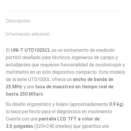
on
on
on
on
on
X
Pinterest
LinkedIn
WhatsApp
Facebook
Descripción
Información adicional
El
UNI-T UTD1025CL
es un instrumento de medición
portátil diseñado para técnicos, ingenieros de campo y
estudiantes que requieren funcionalidad de osciloscopio y
multímetro en un solo dispositivo compacto. Este modelo
de la serie UTD1000L ofrece un
ancho de banda de
25
MHz
y una
tasa de muestreo en tiempo real de
hasta
250
MSa/s
.
Su diseño ergonómico y liviano (aproximadamente
0.9
kg
)
lo hace perfecto para el diagnóstico en movimiento.
Cuenta con una
pantalla LCD TFT a color de
3.5
pulgadas
(
320
×
240
píxeles) que garantiza una