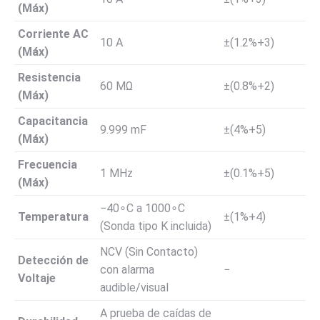
(Máx)
Corriente AC
10
A
±
(
1.2%
+
3
)
(Máx)
Resistencia
60
M
Ω
±
(
0.8%
+
2
)
(Máx)
Capacitancia
9.999
mF
±
(
4%
+
5
)
(Máx)
Frecuencia
1
MHz
±
(
0.1%
+
5
)
(Máx)
−
4
0
∘
C
a
100
0
∘
C
Temperatura
±
(
1%
+
4
)
(Sonda tipo K incluida)
NCV (Sin Contacto)
Detección de
con alarma
−
Voltaje
audible/visual
A prueba de caídas de