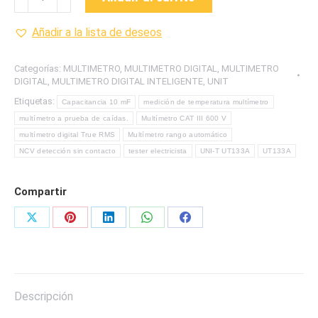
MULTIMETROS
DIGITAL
Añadir a la lista de deseos
INTELIGENTES
MARCA
Categorías:
MULTIMETRO
,
MULTIMETRO DIGITAL
,
MULTIMETRO
UNI-
DIGITAL
,
MULTIMETRO DIGITAL INTELIGENTE
,
UNIT
T
Etiquetas:
Capacitancia 10 mF
medición de temperatura multímetro
cantidad
multímetro a prueba de caídas.
Multímetro CAT III 600 V
multímetro digital True RMS
Multímetro rango automático
NCV detección sin contacto
tester electricista
UNI-T UT133A
UT133A
Compartir
Share
Share
Share
Share
Share
on
on
on
on
on
X
Pinterest
LinkedIn
WhatsApp
Facebook
Descripción