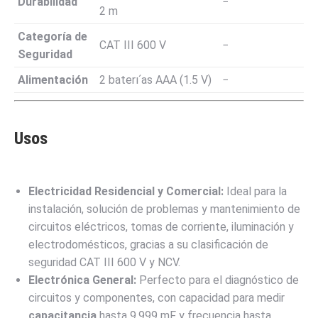
Durabilidad
−
2
m
Categoría de
CAT III
600
V
−
Seguridad
Alimentación
2
bater
ı
ˊ
as AAA
(
1.5
V
)
−
Usos
Electricidad Residencial y Comercial:
Ideal para la
instalación, solución de problemas y mantenimiento de
circuitos eléctricos, tomas de corriente, iluminación y
electrodomésticos, gracias a su clasificación de
seguridad CAT III
600
V
y NCV.
Electrónica General:
Perfecto para el diagnóstico de
circuitos y componentes, con capacidad para medir
capacitancia
hasta
9.999
mF
y frecuencia hasta