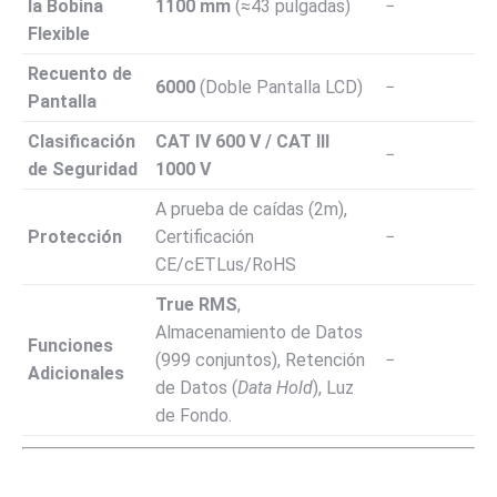
la Bobina
1100
mm
(
≈
43
pulgadas
)
−
Flexible
Recuento de
6000
(Doble Pantalla LCD)
−
Pantalla
Clasificación
CAT IV
600
V
/ CAT III
−
de Seguridad
1000
V
A prueba de caídas (2m),
Protección
Certificación
−
CE/cETLus/RoHS
True RMS
,
Almacenamiento de Datos
Funciones
(999 conjuntos), Retención
−
Adicionales
de Datos (
Data Hold
), Luz
de Fondo.