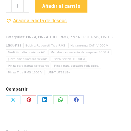
UT281E+
Añadir al carrito
PINZA
TRUE
Añadir a la lista de deseos
RMS
MANDIBULA
Categorías:
PINZA
,
PINZA TRUE RMS
,
PINZA TRUE RMS
,
UNIT
FLEXIBLE
Etiquetas:
Bobina Rogowski True RMS
Herramienta CAT IV 600 V
MARCA
Medición alta corriente AC
Medidor de corriente de irrupción 6000 A
UNI-
pinza amperimétrica flexible
Pinza flexible 10000 A
T
Pinza para barras colectoras
Pinza para espacios reducidos.
cantidad
Pinza True RMS 1000 V
UNI-T UT281E+
Compartir
Share
Share
Share
Share
Share
on
on
on
on
on
X
Pinterest
LinkedIn
WhatsApp
Facebook