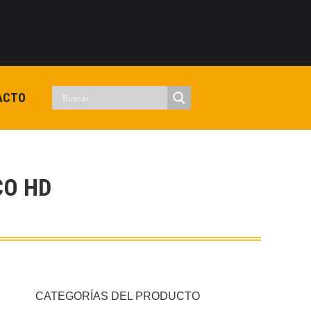
0
View Cart
Checkout
Iniciar sesion
No hay productos en el carrito.
ACTO
CO HD
CATEGORÍAS DEL PRODUCTO