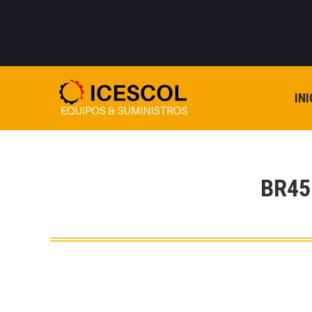
INI
BR45