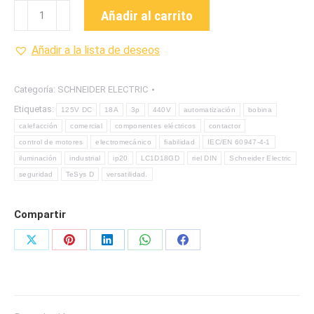
LC1D18GD
Añadir al carrito
CONTACTOR
DE
Añadir a la lista de deseos
LA
MARCA
Categoría:
SCHNEIDER ELECTRIC
SCHNEIDER
Etiquetas:
125V DC
18A
3p
440V
automatización
bobina
ELECRIC
calefacción
comercial
componentes eléctricos
contactor
cantidad
control de motores
electromecánico
fiabilidad
IEC/EN 60947-4-1
iluminación
industrial
ip20
LC1D18GD
riel DIN
Schneider Electric
seguridad
TeSys D
versatilidad.
Compartir
Share
Share
Share
Share
Share
on
on
on
on
on
X
Pinterest
LinkedIn
WhatsApp
Facebook