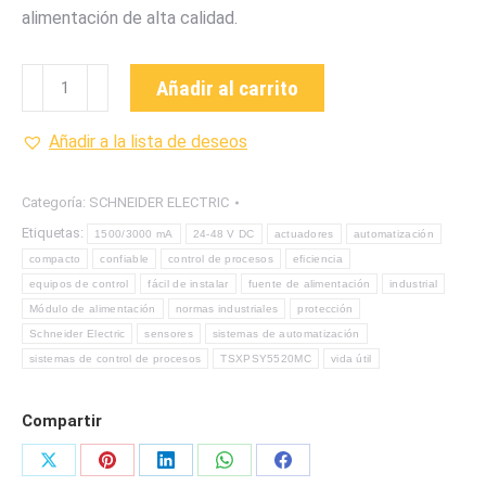
alimentación de alta calidad.
TSXPSY5520MC
Añadir al carrito
MODULO
DE
Añadir a la lista de deseos
ALIMENTACION
DE
Categoría:
SCHNEIDER ELECTRIC
LA
Etiquetas:
1500/3000 mA
24-48 V DC
actuadores
automatización
MARCA
compacto
confiable
control de procesos
eficiencia
SCHNEIDER
equipos de control
fácil de instalar
fuente de alimentación
industrial
ELECRIC
Módulo de alimentación
normas industriales
protección
cantidad
Schneider Electric
sensores
sistemas de automatización
sistemas de control de procesos
TSXPSY5520MC
vida útil
Compartir
Share
Share
Share
Share
Share