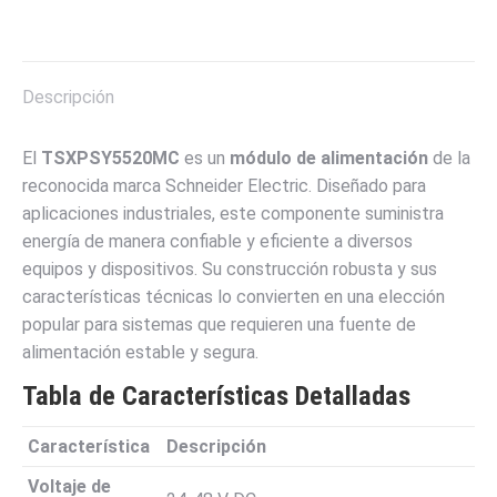
on
on
on
on
on
X
Pinterest
LinkedIn
WhatsApp
Facebook
Descripción
El
TSXPSY5520MC
es un
módulo de alimentación
de la
reconocida marca Schneider Electric. Diseñado para
aplicaciones industriales, este componente suministra
energía de manera confiable y eficiente a diversos
equipos y dispositivos. Su construcción robusta y sus
características técnicas lo convierten en una elección
popular para sistemas que requieren una fuente de
alimentación estable y segura.
Tabla de Características Detalladas
Característica
Descripción
Voltaje de