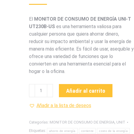
El
MONITOR DE CONSUMO DE ENERGÍA UNI-T
UT230B-US
es una herramienta valiosa para
cualquier persona que quiera ahorrar dinero,
reducir su impacto ambiental y usar la energía de
manera más eficiente. Es fácil de usar, asequible y
ofrece una variedad de funciones que lo
convierten en una herramienta esencial para el
hogar o la oficina.
UT230B-
Añadir al carrito
US
MONITOR
Añadir a la lista de deseos
DE
CONSUMO
Categorías:
MONITOR DE CONSUMO DE ENERGIA
,
UNIT
DE
Etiquetas:
ahorro de energía
corriente
costo de la energía
ENERGIA