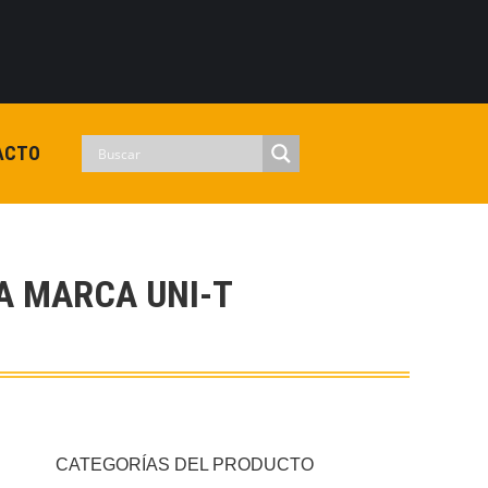
0
View Cart
Checkout
Iniciar sesion
No hay productos en el carrito.
ACTO
A MARCA UNI-T
CATEGORÍAS DEL PRODUCTO