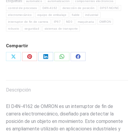
Etiquetas:
automático
automatización
componentes electronicos
CARRERA
control de procesos
D4N-4162
detección de posición
DPST-NO/NC
DE
electromecánico
equipo de embalaje
fiable
industrial
LA
interruptor de fin de carrera
IP67
M20
maquinaria
OMRON
MARCA
robusto
seguridad
sistemas de transporte
OMROM
cantidad
Compartir
Share
Share
Share
Share
Share
on
on
on
on
on
X
Pinterest
LinkedIn
WhatsApp
Facebook
Descripción
El D4N-4162 de OMRON es un interruptor de fin de
carrera electromecánico, diseñado para detectar la
posición de un objeto en movimiento. Este componente
es ampliamente utilizado en aplicaciones industriales y