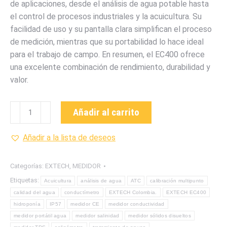
de aplicaciones, desde el análisis de agua potable hasta
el control de procesos industriales y la acuicultura. Su
facilidad de uso y su pantalla clara simplifican el proceso
de medición, mientras que su portabilidad lo hace ideal
para el trabajo de campo. En resumen, el EC400 ofrece
una excelente combinación de rendimiento, durabilidad y
valor.
EC400
Añadir al carrito
MEDIDOR
DE
Añadir a la lista de deseos
CONDUCTIVIDAD
MARCA
Categorías:
EXTECH
,
MEDIDOR
EXTECH
Etiquetas:
Acuicultura
análisis de agua
ATC
calibración multipunto
cantidad
calidad del agua
conductímetro
EXTECH Colombia.
EXTECH EC400
hidroponía
IP57
medidor CE
medidor conductividad
medidor portátil agua
medidor salinidad
medidor sólidos disueltos