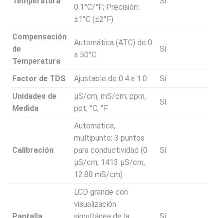
Temperatura
Sí
0.1°C/°F; Precisión:
±1°C (±2°F)
Compensación
Automática (ATC) de 0
de
Sí
a 50°C
Temperatura
Factor de TDS
Ajustable de 0.4 a 1.0
Sí
Unidades de
µS/cm, mS/cm; ppm,
Sí
Medida
ppt; °C, °F
Automática,
multipunto: 3 puntos
Calibración
para conductividad (0
Sí
µS/cm, 1413 µS/cm,
12.88 mS/cm)
LCD grande con
visualización
Pantalla
simultánea de la
Sí