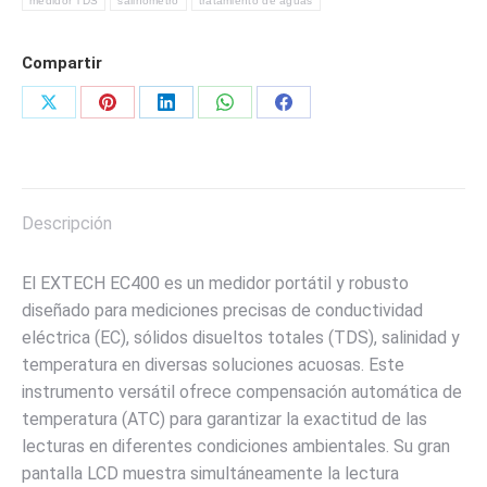
medidor TDS
salinómetro
tratamiento de aguas
Compartir
Share
Share
Share
Share
Share
on
on
on
on
on
X
Pinterest
LinkedIn
WhatsApp
Facebook
Descripción
El EXTECH EC400 es un medidor portátil y robusto
diseñado para mediciones precisas de conductividad
eléctrica (EC), sólidos disueltos totales (TDS), salinidad y
temperatura en diversas soluciones acuosas. Este
instrumento versátil ofrece compensación automática de
temperatura (ATC) para garantizar la exactitud de las
lecturas en diferentes condiciones ambientales. Su gran
pantalla LCD muestra simultáneamente la lectura