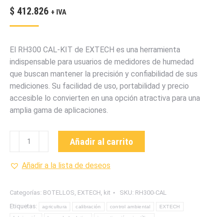
$
412.826
+ IVA
El RH300 CAL-KIT de EXTECH es una herramienta
indispensable para usuarios de medidores de humedad
que buscan mantener la precisión y confiabilidad de sus
mediciones. Su facilidad de uso, portabilidad y precio
accesible lo convierten en una opción atractiva para una
amplia gama de aplicaciones.
RH300
Añadir al carrito
CAL-
KIT
Añadir a la lista de deseos
DE
CALIBRACION
Categorías:
BOTELLOS
,
EXTECH
,
kit
SKU:
RH300-CAL
DE
Etiquetas:
agricultura
calibración
control ambiental
EXTECH
HUMEDAD