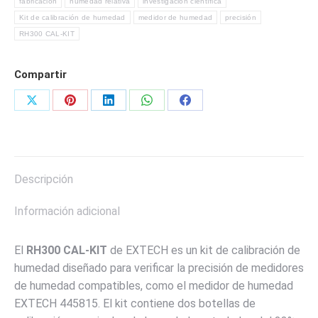
fabricación
humedad relativa
investigación científica
MARCA
Kit de calibración de humedad
medidor de humedad
precisión
EXTECH
RH300 CAL-KIT
cantidad
Compartir
Share
Share
Share
Share
Share
on
on
on
on
on
X
Pinterest
LinkedIn
WhatsApp
Facebook
Descripción
Información adicional
El
RH300 CAL-KIT
de EXTECH es un kit de calibración de
humedad diseñado para verificar la precisión de medidores
de humedad compatibles, como el medidor de humedad
EXTECH 445815. El kit contiene dos botellas de