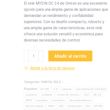
El relé MY2IN DC 24 de Omron es una excelente
opción para una amplia gama de aplicaciones que
demandan un rendimiento y confiabilidad
superiores. Con su diseño compacto, robusto y
una amplia gama de características, este relé
ofrece una solución versátil y económica para
diversas necesidades de control.
RELÉ
Añadir al carrito
MY2IN
DC
Añadir a la lista de deseos
24
OMRON
Categorías:
OMRON
,
RELE
cantidad
Etiquetas:
24 VDC
5 A
alarmas
automatización industrial
compacto
confiable
control de motores
CSA
DC 24
DPDT
duradero
económico
electrodomésticos.
fácil de instalar
HVAC
IEC
iluminación
JIS
MY2IN